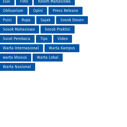
Esai
Foto
Kolom Mahasiswa
Obituarium
Opini
Press Release
Puisi
Rupa
Sajak
Sosok Dosen
Sosok Mahasiswa
Sosok Praktisi
Surat Pembaca
Tips
Video
Warta Internasional
Warta Kampus
warta khusus
Warta Lokal
Warta Nasional