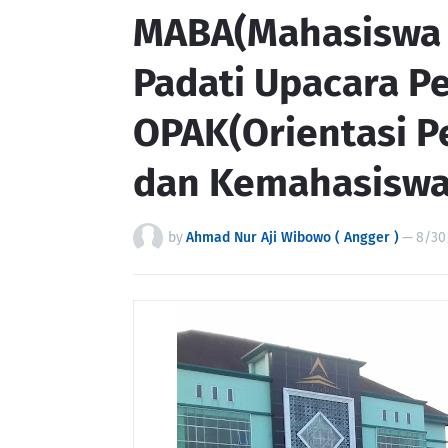
MABA(Mahasiswa 
Padati Upacara 
OPAK(Orientasi 
dan Kemahasiswa
by
Ahmad Nur Aji Wibowo ( Angger )
—
8/30