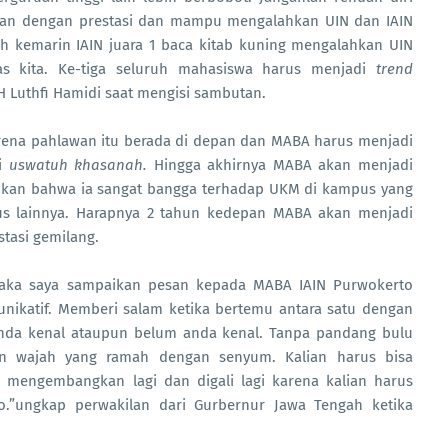
kan dengan prestasi dan mampu mengalahkan UIN dan IAIN
eh kemarin IAIN juara 1 baca kitab kuning mengalahkan UIN
tas kita. Ke-tiga seluruh mahasiswa harus menjadi
trend
H Luthfi Hamidi saat mengisi sambutan.
arena pahlawan itu berada di depan dan MABA harus menjadi
i
uswatuh khasanah.
Hingga akhirnya MABA akan menjadi
kan bahwa ia sangat bangga terhadap UKM di kampus yang
 lainnya. Harapnya 2 tahun kedepan MABA akan menjadi
stasi gemilang.
maka saya sampaikan pesan kepada MABA IAIN Purwokerto
nikatif. Memberi salam ketika bertemu antara satu dengan
anda kenal ataupun belum anda kenal. Tanpa pandang bulu
an wajah yang ramah dengan senyum. Kalian harus bisa
mengembangkan lagi dan digali lagi karena kalian harus
.”ungkap perwakilan dari Gurbernur Jawa Tengah ketika