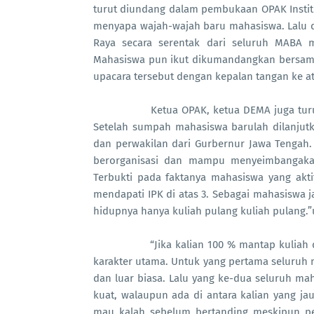
turut diundang dalam pembukaan OPAK Instit
menyapa wajah-wajah baru mahasiswa. Lalu 
Raya secara serentak dari seluruh MABA 
Mahasiswa pun ikut dikumandangkan bersama
upacara tersebut dengan kepalan tangan ke at
Ketua OPAK, ketua DEMA juga turut m
Setelah sumpah mahasiswa barulah dilanjut
dan perwakilan dari Gurbernur Jawa Tengah.
berorganisasi dan mampu menyeimbangakan
Terbukti pada faktanya mahasiswa yang akt
mendapati IPK di atas 3. Sebagai mahasiswa
hidupnya hanya kuliah pulang kuliah pulang.
“Jika kalian 100 % mantap kuliah di IAI
karakter utama. Untuk yang pertama seluruh m
dan luar biasa. Lalu yang ke-dua seluruh m
kuat, walaupun ada di antara kalian yang ja
mau kalah sebelum bertanding meskipun per