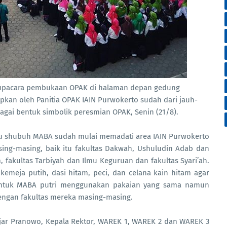
upacara pembukaan OPAK di halaman depan gedung
apkan oleh Panitia OPAK IAIN Purwokerto sudah dari jauh-
bagai bentuk simbolik peresmian OPAK, Senin (21/8).
hubuh MABA sudah mulai memadati area IAIN Purwokerto
sing-masing, baik itu fakultas Dakwah, Ushuludin Adab dan
 fakultas Tarbiyah dan Ilmu Keguruan dan fakultas Syari’ah.
meja putih, dasi hitam, peci, dan celana kain hitam agar
 untuk MABA putri menggunakan pakaian yang sama namun
ngan fakultas mereka masing-masing.
anowo, Kepala Rektor, WAREK 1, WAREK 2 dan WAREK 3