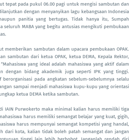
ut tepat pada pukul 06.00 pagi untuk mengisi sambutan dan
dilanjutkan dengan menyanyikan lagu kebangsaan Indonesia
maupun panitia yang bertugas. Tidak hanya itu, Sumpah
 seluruh MABA yang begitu antusias mengikuti pembukaan
as.
emberikan sambutan dalam upacara pembukaan OPAK.
kan sambutan dari ketua OPAK, ketua DEMA, Kepala Rektor,
 “Mahasiswa yang ideal adalah mahasiswa yang aktif dalam
 dengan bidang akademik juga seperti IPK yang tinggi.
if berorganisasi pada angkatan sebelum-sebelumnya selalu
 jangan sampai menjadi mahasiswa kupu-kupu yang orientasi
”ungkap ketua DEMA ketika sambutan.
N Purwokerto maka minimal kalian harus memiliki tiga
ahasiswa harus memiliki semangat belajar yang kuat, gigih,
ahasiswa harus mempunyai semangat kompetisi yang handal,
uh dari kota, kalian tidak boleh patah semangat dan jangan
guruan tinggi lain lebih berbobot. Janganlah rendah diri