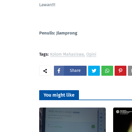
Lawan!!!
Penulis: Jlamprong
Tags:
Kolom Mahasiswa
Opini
Share
PortalSoho
You might like