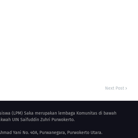
Next Post
iswa (LPM) Saka merupakan lembaga Komunitas di bawah
kwah UIN Saifuddin Zuhri Purwokerto.
 Ahmad Yani No. 40A, Purwanegara, Purwokerto Utara.