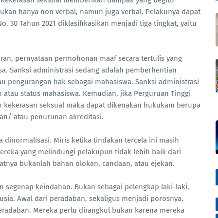
. Kekerasan seksual memberikan dampak yang begitu
bukan hanya non verbal, namun juga verbal. Pelakunya dapat
30 Tahun 2021 diklasifikasikan menjadi tiga tingkat, yaitu
.
uran, pernyataan permohonan maaf secara tertulis yang
sa. Sanksi administrasi sedang adalah pemberhentian
u pengurangan hak sebagai mahasiswa. Sanksi administrasi
n atau status mahasiswa. Kemudian, jika Perguruan Tinggi
 kekerasan seksual maka dapat dikenakan hukukam berupa
an/ atau penurunan akreditasi.
dinormalisasi. Miris ketika tindakan tercela ini masih
reka yang melindungi pelakupun tidak lebih baik dari
atnya bukanlah bahan olokan, candaan, atau ejekan.
n segenap keindahan. Bukan sebagai pelengkap laki-laki,
ia. Awal dari peradaban, sekaligus menjadi porosnya.
radaban. Mereka perlu dirangkul bukan karena mereka