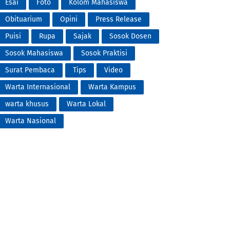
Esai
Foto
Kolom Mahasiswa
Obituarium
Opini
Press Release
Puisi
Rupa
Sajak
Sosok Dosen
Sosok Mahasiswa
Sosok Praktisi
Surat Pembaca
Tips
Video
Warta Internasional
Warta Kampus
warta khusus
Warta Lokal
Warta Nasional