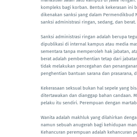
mahasiswi salah satu kampus di Jawa Tengah
kompleks bagi korban. Bentuk kekerasan ini 
dikenakan sanksi yang dalam Permendikbud No. 
sanksi administrasi ringan, sedang, dan berat
Sanksi administrasi ringan adalah berupa teg
dipublikasi di internal kampus atau media ma
sementara tanpa memperoleh hak jabatan, ata
berat adalah pemberhentian tetap dari jabata
tidak melakukan pencegahan dan penanganan
penghentian bantuan sarana dan prasarana, d
Kekerasaan seksual bukan hal sepele yang bisa 
ditertawakan dan dianggap bahan candaan. Me
pelaku itu sendiri. Perempuan dengan martab
Wanita adalah makhluk yang dilahirkan denga
namun sebuah anugerah bagi kehidupan manus
Kehancuran perempuan adalah kehancuran pe