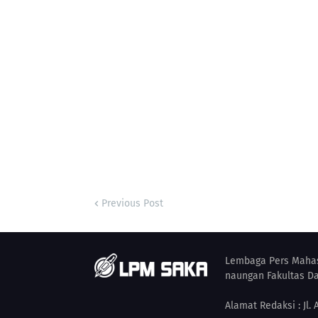
Previous Post
Lembaga Pers Mahas
naungan Fakultas Da
Alamat Redaksi : Jl.