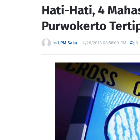
Hati-Hati, 4 Maha
Purwokerto Terti
by
LPM Saka
—
4/26/2016 08:56:00 PM
0