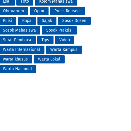
Esai
Foto
Kolom Mahasiswa
Obituarium
Opini
Press Release
Puisi
Rupa
Sajak
Sosok Dosen
Sosok Mahasiswa
Sosok Praktisi
Surat Pembaca
Tips
Video
Warta Internasional
Warta Kampus
warta khusus
Warta Lokal
Warta Nasional