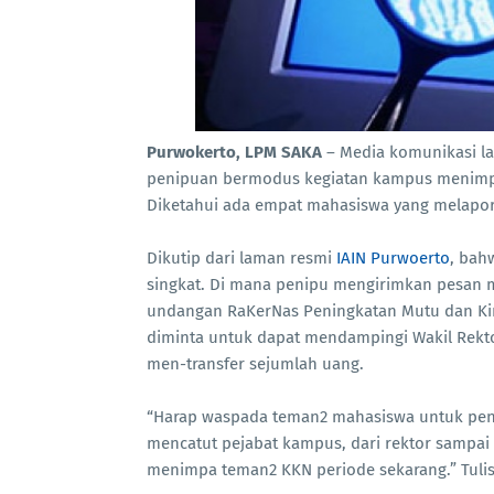
Purwokerto, LPM SAKA
– Media komunikasi lag
penipuan bermodus kegiatan kampus menimpa
Diketahui ada empat mahasiswa yang melapork
Dikutip dari laman resmi
IAIN Purwoerto
, bah
singkat. Di mana penipu mengirimkan pesan
undangan RaKerNas Peningkatan Mutu dan Kin
diminta untuk dapat mendampingi Wakil Rekto
men-transfer sejumlah uang.
“Harap waspada teman2 mahasiswa untuk pen
mencatut pejabat kampus, dari rektor sampai
menimpa teman2 KKN periode sekarang.” Tulis