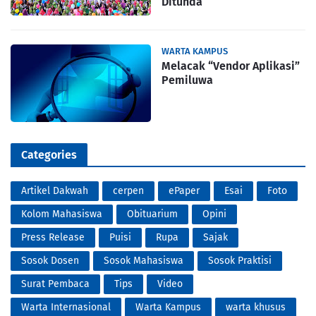
Ditunda
WARTA KAMPUS
Melacak “Vendor Aplikasi”
Pemiluwa
Categories
Artikel Dakwah
cerpen
ePaper
Esai
Foto
Kolom Mahasiswa
Obituarium
Opini
Press Release
Puisi
Rupa
Sajak
Sosok Dosen
Sosok Mahasiswa
Sosok Praktisi
Surat Pembaca
Tips
Video
Warta Internasional
Warta Kampus
warta khusus