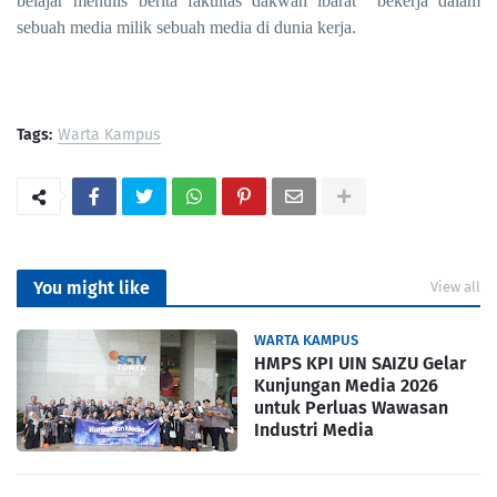
belajar menulis berita fakultas dakwah ibarat bekerja dalam
sebuah media milik sebuah media di dunia kerja.
Tags:
Warta Kampus
PortalSoho
You might like
View all
WARTA KAMPUS
HMPS KPI UIN SAIZU Gelar
Kunjungan Media 2026
untuk Perluas Wawasan
Industri Media