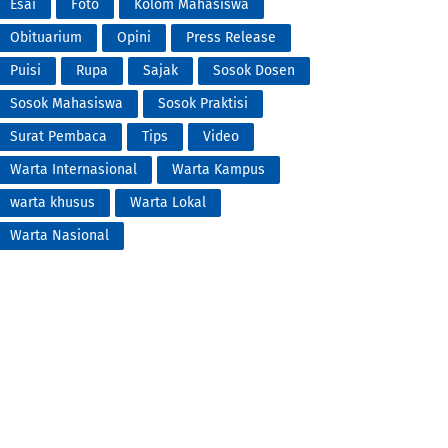
Esai
Foto
Kolom Mahasiswa
Obituarium
Opini
Press Release
Puisi
Rupa
Sajak
Sosok Dosen
Sosok Mahasiswa
Sosok Praktisi
Surat Pembaca
Tips
Video
Warta Internasional
Warta Kampus
warta khusus
Warta Lokal
Warta Nasional