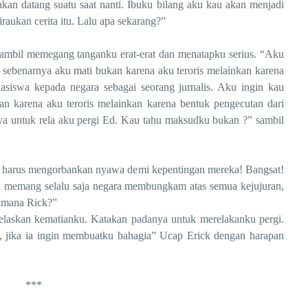
kan datang suatu saat nanti. Ibuku bilang aku kau akan menjadi
aukan cerita itu. Lalu apa sekarang?”
 memegang tanganku erat-erat dan menatapku serius. “Aku
sebenarnya aku mati bukan karena aku teroris melainkan karena
asiswa kepada negara sebagai seorang jurnalis. Aku ingin kau
an karena aku teroris melainkan karena bentuk pengecutan dari
nya untuk rela aku pergi Ed. Kau tahu maksudku bukan ?” sambil
arus mengorbankan nyawa demi kepentingan mereka! Bangsat!
 memang selalu saja negara membungkam atas semua kejujuran,
imana Rick?”
n kematianku. Katakan padanya untuk merelakanku pergi.
 jika ia ingin membuatku bahagia” Ucap Erick dengan harapan
***