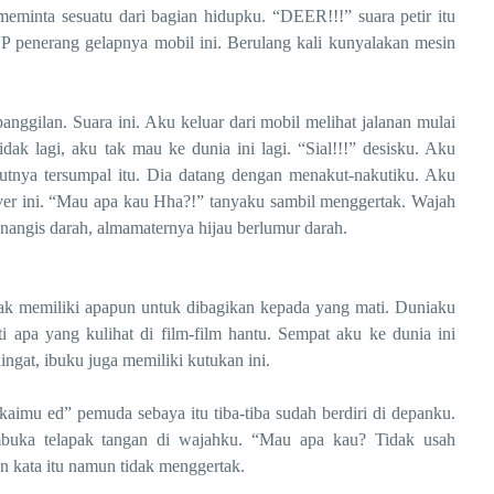
 meminta sesuatu dari bagian hidupku. “DEER!!!” suara petir itu
 penerang gelapnya mobil ini. Berulang kali kunyalakan mesin
an. Suara ini. Aku keluar dari mobil melihat jalanan mulai
dak lagi, aku tak mau ke dunia ini lagi. “Sial!!!” desisku. Aku
utnya tersumpal itu. Dia datang dengan menakut-nakutiku. Aku
lver ini. “Mau apa kau Hha?!” tanyaku sambil menggertak. Wajah
angis darah, almamaternya hijau berlumur darah.
miliki apapun untuk dibagikan kepada yang mati. Duniaku
i apa yang kulihat di film-film hantu. Sempat aku ke dunia ini
ingat, ibuku juga memiliki kutukan ini.
 ed” pemuda sebaya itu tiba-tiba sudah berdiri di depanku.
mbuka telapak tangan di wajahku. “Mau apa kau? Tidak usah
an kata itu namun tidak menggertak.