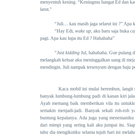
menyentuh kening. “Keningmu hangat Ed dan kau b
larut."
“Juli… kau masih jaga selarut ini ?” Apa ka
“Hay Edi,
wake up,
aku baru saja buka
ca
pagi. Apa kau lupa itu Ed ? Hahahaha”
“
Just kidding
Jul, hahahaha. Gue pulang du
melangkah keluar aku meninggalkan uang di meja
mendingin. Juli nampak tersenyum dengan baju 
Kaca mobil ini mulai berembun, langit tak 
banyak lumbung-lumbung padi di kanan kiri jalan 
Ayah memang baik memberikan vila itu untukku
semakin menjadi-jadi. Banyak sekali roh-roh y
buntung kepalanya. Ada juga yang menemaniku
dari mimpi yang sering kali aku jumpai itu. 
tahu dia mengikutiku selama tujuh hari ini melal