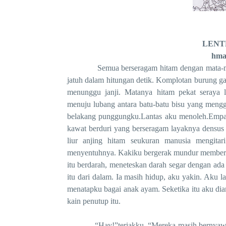
LENTE
hma
Semua berseragam hitam dengan mata-mata s
jatuh dalam hitungan detik. Komplotan burung g
menunggu janji. Matanya hitam pekat seraya l
menuju lubang antara batu-batu bisu yang mengg
belakang punggungku.Lantas aku menoleh.Empat
kawat berduri yang berseragam layaknya densus
liur anjing hitam seukuran manusia mengita
menyentuhnya. Kakiku bergerak mundur memberi m
itu berdarah, meneteskan darah segar dengan ad
itu dari dalam. Ia masih hidup, aku yakin. Aku l
menatapku bagai anak ayam. Seketika itu aku dia
kain penutup itu.
“Hay!”teriakku. “Mereka masih bernyawa.” 