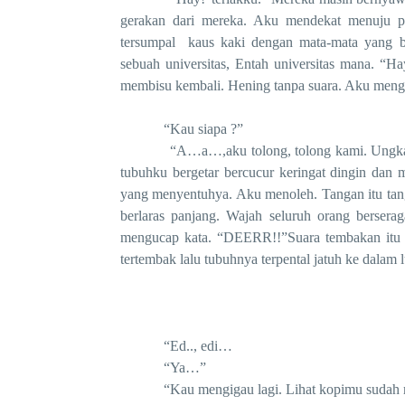
gerakan dari mereka. Aku mendekat menuju p
tersumpal kaus kaki dengan mata-mata yang b
sebuah universitas, Entah universitas mana. “
membisu kembali. Hening tanpa suara. Aku meng
“Kau siapa ?”
“A…a…,aku tolong, tolong kami. Ungka
tubuhku bergetar bercucur keringat dingin dan 
yang menyentuhya. Aku menoleh. Tangan itu t
berlaras panjang. Wajah seluruh orang bersera
mengucap kata. “DEERR!!”Suara tembakan itu 
tertembak lalu tubuhnya terpental jatuh ke dalam
“Ed.., edi…
“Ya…”
“Kau mengigau lagi. Lihat kopimu sudah mend