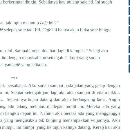
erkeringat dingin. Sebaiknya kau pulang saja ed. Ini sudah
u tak ingin menutup
cafe
ini ?”
fé
selepas sore tadi Ed.
Cafe
ini hanya akan buka sore hingga
lu Jul. Sampai jumpa dua hari lagi di kampus.” Selagi aku
 itu dengan menyisahkan setengah isi kopi yang sudah
pelayan
café
yang jelita itu.
***
bersahabat. Aku sudah sampai pada jalan yang gelap dengan
ini. Sekitar setengah jam lagi aku akan sampai di vila milikku.
. Sepertinya hujan datang dan akan berlangsung lama. Angin
ang lalu lalang melintas di depan mobil ini. Mereka ada yang
 di bangku depan ini. Namun aku merasa ada yang mengganggu
Siapa yang mengusikku tak kunjung menampakkan wujudnya. Aku
ui mimpi. Ini mimpi yang ke tujuh kalinya datang. Kerap kali aku