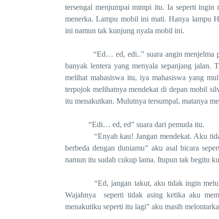
tersengal menjumpai mimpi itu. Ia seperti ingin
menerka. Lampu mobil ini mati. Hanya lampu HP
ini namun tak kunjung nyala mobil ini.
“Ed… ed, edi..” suara angin menjelma panggil
banyak lentera yang menyala sepanjang jalan. Ti
melihat mahasiswa itu, iya mahasiswa yang mul
terpojok melihatnya mendekat di depan mobil si
itu menakutkan. Mulutnya tersumpal, matanya men
“Edi… ed, ed” suara dari pemuda itu.
“Enyah kau! Jangan mendekat. Aku tidak me
berbeda dengan duniamu” aku asal bicara sepert
namun itu sudah cukup lama. Itupun tak begitu ku
“Ed, jangan takut, aku tidak ingin melukaimu
Wajahnya seperti tidak asing ketika aku me
menakutiku seperti itu lagi” aku masih melontark