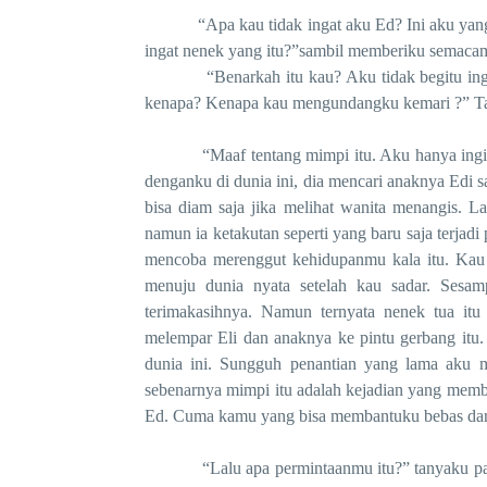
“Apa kau tidak ingat aku Ed? Ini aku yang d
ingat nenek yang itu?”sambil memberiku semacam
“Benarkah itu kau? Aku tidak begitu ingat ke
kenapa? Kenapa kau mengundangku kemari ?” Ta
“Maaf tentang mimpi itu. Aku hanya ingin me
denganku di dunia ini, dia mencari anaknya Edi 
bisa diam saja jika melihat wanita menangis. 
namun ia ketakutan seperti yang baru saja terj
mencoba merenggut kehidupanmu kala itu. Kau
menuju dunia nyata setelah kau sadar. Sesam
terimakasihnya. Namun ternyata nenek tua itu
melempar Eli dan anaknya ke pintu gerbang itu. 
dunia ini. Sungguh penantian yang lama aku
sebenarnya mimpi itu adalah kejadian yang membua
Ed. Cuma kamu yang bisa membantuku bebas dari 
“Lalu apa permintaanmu itu?” tanyaku padany