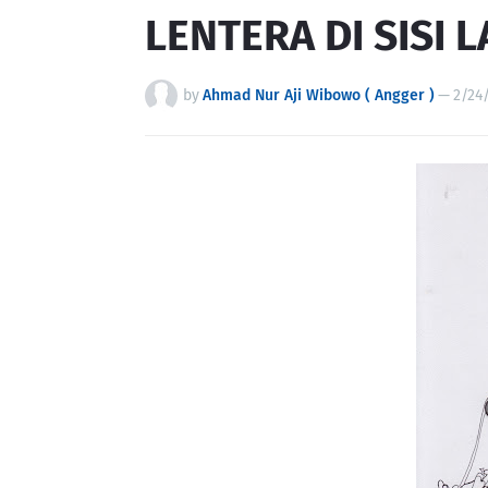
LENTERA DI SISI L
by
Ahmad Nur Aji Wibowo ( Angger )
—
2/24