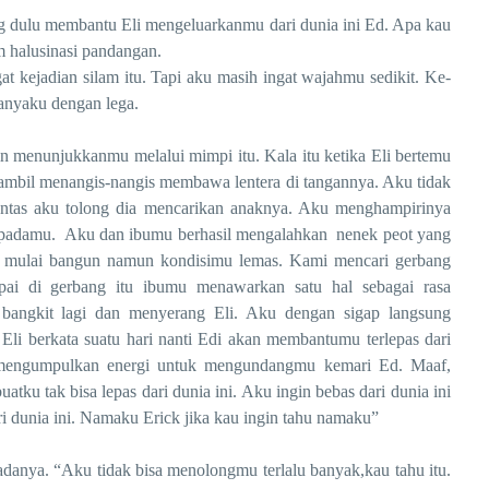
ulu membantu Eli mengeluarkanmu dari dunia ini Ed. Apa kau
 halusinasi pandangan.
jadian silam itu. Tapi aku masih ingat wajahmu sedikit. Ke-
nyaku dengan lega.
nunjukkanmu melalui mimpi itu. Kala itu ketika Eli bertemu
sambil menangis-nangis membawa lentera di tangannya. Aku tidak
Lantas aku tolong dia mencarikan anaknya. Aku menghampirinya
adi padamu. Aku dan ibumu berhasil mengalahkan nenek peot yang
 mulai bangun namun kondisimu lemas. Kami mencari gerbang
pai di gerbang itu ibumu menawarkan satu hal sebagai rasa
 bangkit lagi dan menyerang Eli. Aku dengan sigap langsung
Eli berkata suatu hari nanti Edi akan membantumu terlepas dari
 mengumpulkan energi untuk mengundangmu kemari Ed. Maaf,
tku tak bisa lepas dari dunia ini. Aku ingin bebas dari dunia ini
dunia ini. Namaku Erick jika kau ingin tahu namaku”
a. “Aku tidak bisa menolongmu terlalu banyak,kau tahu itu.