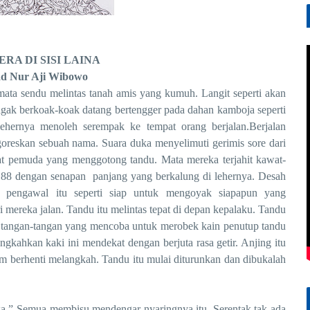
RA DI SISI LAIN
A
d Nur Aji Wibowo
endu melintas tanah amis yang kumuh. Langit seperti akan
agak berkoak-koak datang bertengger pada dahan kamboja seperti
ehernya menoleh serempak ke tempat orang berjalan.Berjalan
oreskan sebuah nama. Suara duka menyelimuti gerimis sore dari
 pemuda yang menggotong tandu. Mata mereka terjahit kawat-
 88 dengan senapan panjang yang berkalung di lehernya. Desah
ri pengawal itu seperti siap untuk mengoyak siapapun yang
ereka jalan. Tandu itu melintas tepat di depan kepalaku. Tandu
a tangan-tangan yang mencoba untuk merobek kain penutup tandu
angkahkan kaki ini mendekat dengan berjuta rasa getir. Anjing itu
m berhenti melangkah. Tandu itu mulai diturunkan dan dibukalah
Semua membisu mendengar nyaringnya itu. Serentak tak ada