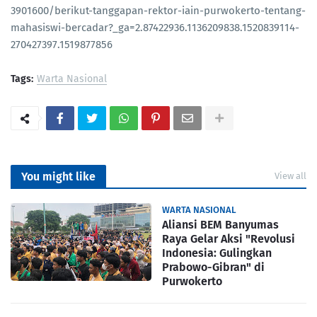
3901600/berikut-tanggapan-rektor-iain-purwokerto-tentang-
mahasiswi-bercadar?_ga=2.87422936.1136209838.1520839114-
270427397.1519877856
Tags:
Warta Nasional
PortalSoho
You might like
View all
WARTA NASIONAL
Aliansi BEM Banyumas
Raya Gelar Aksi "Revolusi
Indonesia: Gulingkan
Prabowo-Gibran" di
Purwokerto