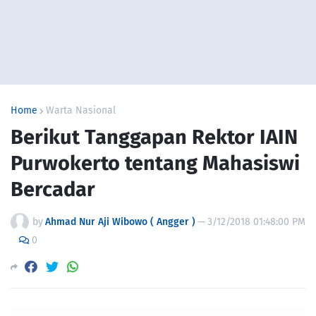
Home
Warta Nasional
Berikut Tanggapan Rektor IAIN
Purwokerto tentang Mahasiswi
Bercadar
by
Ahmad Nur Aji Wibowo ( Angger )
—
3/12/2018 01:48:00 PM
0