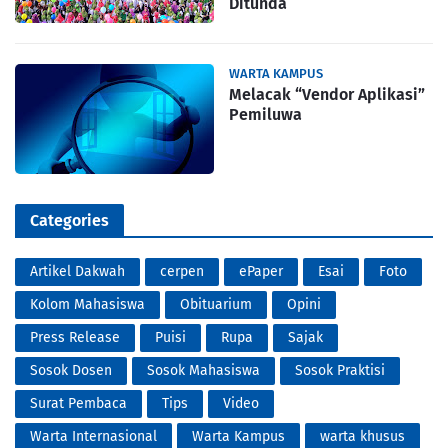
Ditunda
WARTA KAMPUS
Melacak “Vendor Aplikasi”
Pemiluwa
Categories
Artikel Dakwah
cerpen
ePaper
Esai
Foto
Kolom Mahasiswa
Obituarium
Opini
Press Release
Puisi
Rupa
Sajak
Sosok Dosen
Sosok Mahasiswa
Sosok Praktisi
Surat Pembaca
Tips
Video
Warta Internasional
Warta Kampus
warta khusus