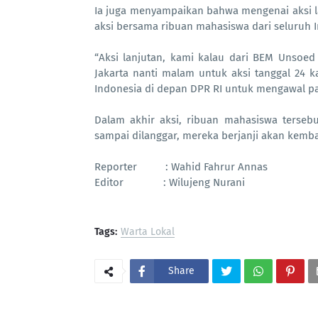
Ia juga menyampaikan bahwa mengenai aksi l
aksi bersama ribuan mahasiswa dari seluruh
“Aksi lanjutan, kami kalau dari BEM Unsoed
Jakarta nanti malam untuk aksi tanggal 24 k
Indonesia di depan DPR RI untuk mengawal par
Dalam akhir aksi, ribuan mahasiswa terseb
sampai dilanggar, mereka berjanji akan kembal
Reporter
: Wahid Fahrur Annas
Editor
: Wilujeng Nurani
Tags:
Warta Lokal
Share
PortalSoho