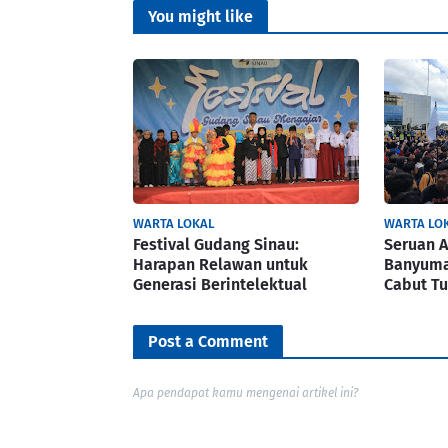
You might like
WARTA LOKAL
WARTA LO
Festival Gudang Sinau:
Seruan A
Harapan Relawan untuk
Banyuma
Generasi Berintelektual
Cabut Tu
Post a Comment
Apa pendapat kamu mengenai artikel ini?