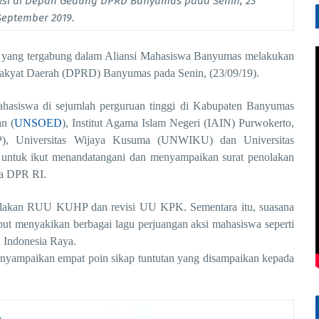
ksi di Depan Gedung DPRD Banyumas pada Senin, 23
September 2019.
 yang tergabung dalam Aliansi Mahasiswa Banyumas melakukan
akyat Daerah (DPRD) Banyumas pada Senin, (23/09/19).
mahasiswa di sejumlah perguruan tinggi di Kabupaten Banyumas
an (
UNSOED
), Institut Agama Islam Negeri (IAIN) Purwokerto,
), Universitas Wijaya Kusuma (UNWIKU) dan Universitas
tuk ikut menandatangani dan menyampaikan surat penolakan
a DPR RI.
nolakan RUU KUHP dan revisi UU KPK. Sementara itu, suasana
ut menyakikan berbagai lagu perjuangan aksi mahasiswa seperti
 Indonesia Raya.
nyampaikan empat poin sikap tuntutan yang disampaikan kepada