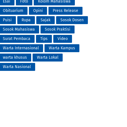
Esai
Foto
Kolom Mahasiswa
Obituarium
Opini
Press Release
Puisi
Rupa
Sajak
Sosok Dosen
Sosok Mahasiswa
Sosok Praktisi
Surat Pembaca
Tips
Video
Warta Internasional
Warta Kampus
warta khusus
Warta Lokal
Warta Nasional