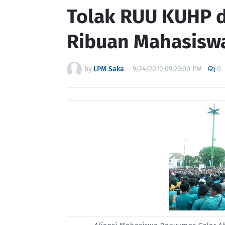
Tolak RUU KUHP d
Ribuan Mahasiswa
by
LPM Saka
—
9/24/2019 09:29:00 PM
0