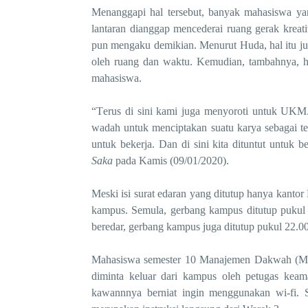
Mena
n
ggapi hal
tersebut,
banyak mahasiswa yan
lantaran
dianggap mencederai ruang gerak kreati
pun mengaku demikian. Menurut Huda, hal itu j
u
oleh ruang dan waktu.
Kemudian, tambahnya, hal 
mahasiswa.
“T
e
rus di
sini kami juga menyoroti untuk UKM
wadah untuk menciptakan suatu karya sebagai 
untuk bekerja. Dan di
sini kita dituntut untuk ber
Saka
pada Kamis (09/01/2020)
.
Meski isi surat edaran yang ditutup hanya kantor
kampus. Semula, gerbang kampus ditutup pukul 
beredar, gerbang kampus juga ditutup pukul 22.
Mahasiswa semester 10 Manajemen Dakwah (MD)
diminta keluar dari kampus oleh petugas kea
kawannnya berniat ingin menggunakan wi
-
fi.