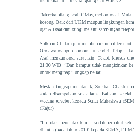
merupakan
instruksi langsung dari Warek 3.
“Mereka bilang begini ‘Mas, mohon maaf. Mulai 
kosong. Baik dari UKM maupun lingkungan kampus 
ujar Ali saat dihubungi melalui sambungan telepo
Sulkhan Chakim pun membenarkan hal tersebut
.
Ormawa maupun kampus itu sendiri. Tetapi, jika 
Asal mengantongi sura
t
izin. Tetapi, khusus un
21:30 WIB. “
Dan kampus tidak mengizinkan ke
untuk menginap.
” ungkap beliau.
Me
ski dianggap mendadak,
Sulkhan Chakim
m
sudah disampaikan sejak lama.
Bahkan, setelah
wacana tersebut kepada Senat Mahasiswa (SE
(Kajur).
“Ini tidak mendadak
k
arena sudah pernah dikelu
dilantik
(pada tahun 2019)
kepada SEMA, DEMA s