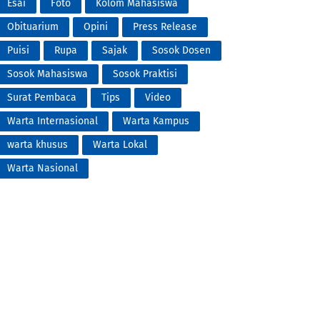
Esai
Foto
Kolom Mahasiswa
Obituarium
Opini
Press Release
Puisi
Rupa
Sajak
Sosok Dosen
Sosok Mahasiswa
Sosok Praktisi
Surat Pembaca
Tips
Video
Warta Internasional
Warta Kampus
warta khusus
Warta Lokal
Warta Nasional