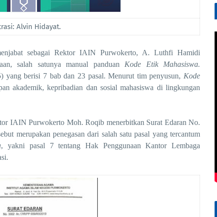
trasi: Alvin Hidayat.
menjabat sebagai Rektor IAIN Purwokerto, A. Luthfi Hamidi
aan, salah satunya
manual
panduan
Kode Etik Mahasiswa.
5) yang berisi 7 bab dan 23 pasal. Menurut tim penyusun,
Kode
pan akademik, kepribadian dan sosial mahasiswa di lingkungan
tor
IAIN Purwokerto
Moh. Roqib
menerbitkan
S
urat
E
daran No.
rsebut merupakan penegasan dari salah satu pasal yang tercantum
a
, yakni pasal
7 tentang Hak Penggunaan Kantor Lembaga
si.