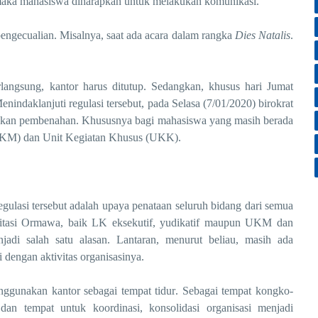
aka
mahasiswa diharapkan untuk melakukan komunikasi
.
 pengecualian. Misalnya, saat ada acara dalam rangka
D
ies
N
atalis
.
rlangsung
,
kantor harus ditutup.
Sedangkan, khusus
hari Jumat
nindaklanjuti regulasi tersebut,
pada Se
lasa
(7/01/
2020
)
birokrat
kan
pembenahan
. Khususnya
bagi
mahasiswa yang masih berada
(UKM) dan Unit Kegiatan Khusus (UKK).
gulasi tersebut adalah upaya penataan seluruh bidang dari semua
editasi Ormawa, baik LK eksekutif, yudikatif maupun UKM dan
adi salah satu alasan. Lantaran, menurut beliau, masih ada
dengan aktivitas organisasi
nya
.
nggunakan kantor sebagai tempat tidur
.
S
ebagai tempat kongko-
 dan tempat untuk koordinasi, konsolidasi organisasi menjadi