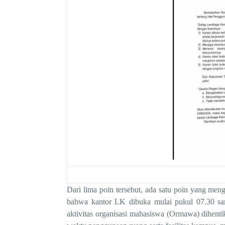
Dari lima poin tersebut, ada satu poin yang me
bahwa k
antor
LK
dibuka
mulai pukul
0
7.30
sa
aktivitas
organisasi mahasiswa (Ormawa)
dihenti