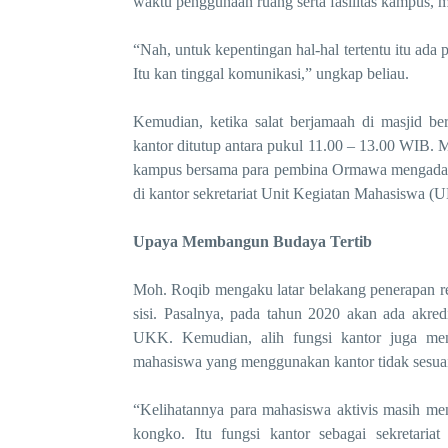
waktu penggunaan ruang serta fasilitas kampus
,
m
“Nah, untuk kepentingan hal-hal tertentu itu ada
Itu kan tinggal komunikasi,” ungkap beliau.
Kemudian, ketika
s
a
lat
berjamaah di masjid be
kantor
ditutup antara pukul 11.00 – 13.00 WIB.
Me
kampus bersama para pembina
O
rmawa mengada
di
kantor sekretariat Unit Kegiatan Mahasiswa 
Upaya Membangun Budaya
Tertib
Moh
.
Roqib
mengaku latar belakang penerapan re
sisi. Pasalnya, pada tahun 2020 akan ada akr
UKK. Kemudian, alih fungsi kantor juga menj
mahasiswa yang menggunakan kantor tidak sesuai 
“Kelihatannya para mahasiswa aktivis masih me
kongko
.
I
tu fungsi kantor sebagai sekretariat