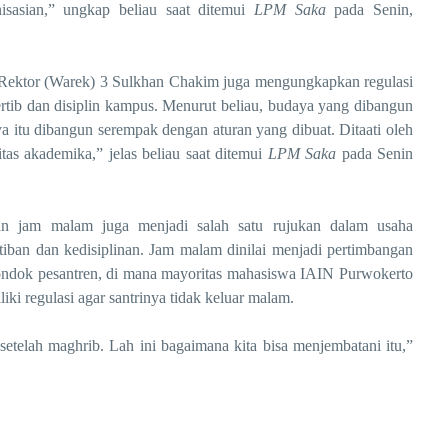
isasian
,” ungkap beliau saat ditemui
LPM Saka
pada Senin,
R
ektor (Warek) 3
Sulkhan Chakim
juga mengungkapkan regulasi
tib dan disiplin kampus.
Menurut beliau, budaya yang dibangun
a itu dibangun serempak dengan aturan yang dibua
t. D
itaati oleh
tas akademika
,
”
jelas beliau saat ditemui
LPM Saka
pada Senin
ran jam malam
juga
menjadi salah satu rujukan dalam usaha
rtiban dan kedisiplinan.
Jam malam dinilai menjadi pertimbangan
ondok pesantren, di mana mayoritas mahasiswa
IAIN Purwokerto
liki
regulasi agar
santrinya
tidak keluar malam
.
 setelah maghrib
.
L
ah ini bagaimana kita bisa menjembatani itu
,”