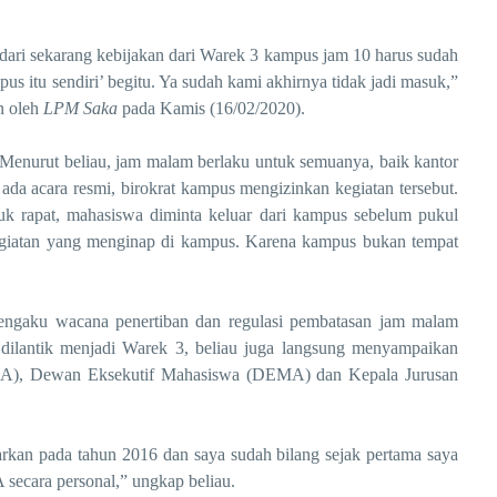
dari sekarang kebijakan dari Warek 3 kampus jam 10 harus sudah
itu sendiri’ begitu. Ya sudah kami akhirnya tidak jadi masuk,”
n oleh
LPM Saka
pada Kamis (16/02/2020).
 Menurut beliau, jam malam
berlaku untuk semuanya
, baik kantor
ada acara resmi, birokrat kampus mengizinkan kegiatan tersebut.
tuk rapat, mahasiswa diminta keluar dari kampus sebelum pukul
giatan yang menginap di kampus
.
K
arena kampus bukan tempat
engaku
wacana penertiban dan
regulasi
pembatasan jam malam
 dilantik menjadi Warek 3, beliau juga langsung menyampaikan
MA), Dewan Eksekutif Mahasiswa (DEMA) dan Kepala Jurusan
arkan pada tahun 2016 dan saya sudah bilang sejak pertama saya
ecara personal
,” ungkap beliau.