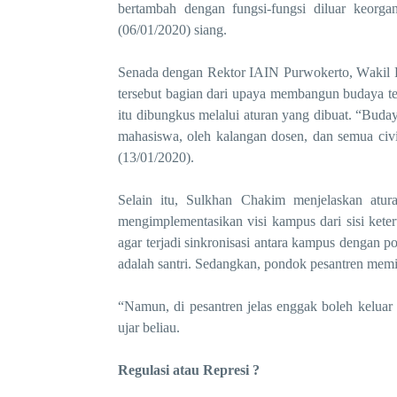
bertambah dengan fungsi-fungsi diluar keorgan
(06/01/2020) siang.
Senada dengan Rektor IAIN Purwokerto, W
akil
tersebut
bagian dari upaya membangun budaya ter
itu dibungkus melalui aturan yang dibuat.
“
B
uday
mahasiswa
,
oleh kalangan dosen
,
dan semua civi
(13/01/2020)
.
Selain itu,
Sulkhan Chakim
menjelaskan a
tu
mengimplementasikan visi kampus
d
ari sisi kete
agar terjadi sinkron
i
sasi antara kampus dengan p
adalah santri. Sedangkan,
pondok pesantren memi
“
Namun, di pesantren jelas
eng
gak boleh keluar
ujar beliau.
Regulasi atau Represi ?