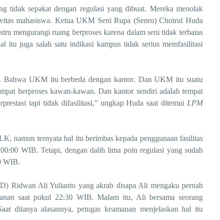
g tidak sepakat dengan regulasi yang dibuat. Mereka
menolak
vitas mahasiswa
.
Ketua UKM Sen
i R
u
pa (Senru)
Choirul Huda
stru mengurangi ruang berproses karena dalam seni tidak terbatas
itu juga salah satu indikasi kampus tidak serius memfasilitasi
.
B
ahwa UKM itu berbeda dengan kantor
.
D
an UKM itu suatu
tempat berproses kawan-kawan
.
D
an kantor sendiri adalah tempat
prestasi tapi tidak difasilitasi
,
”
ungkap Huda saat ditemui
LPM
 LK, namun ternyata hal itu berimbas kepada penggunaan fasilitas
00:00 WIB. Tetapi, dengan dalih lima poin regulasi yang sudah
00 WIB.
 Ridwan Ali Yulianto yang akrab disapa Ali mengaku pernah
manan saat pukul 22:30 WIB. Malam itu, Ali bersama seorang
 Saat ditanya
alasannya
, petugas keamanan menjelaskan hal itu