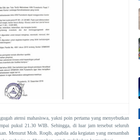
nggugah atensi mahasiswa, yakni poin pertama yang menyebutkan
mpai pukul
21.30 WIB.
Sehingga,
di
luar jam tersebut seluruh
kan.
Menurut
Moh
.
Roqib,
a
pabila ada kegiatan yang menambah