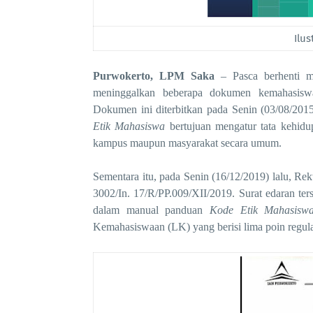
Ilus
Purwokerto, LPM Saka
–
Pasca berhenti 
meninggalkan beberapa dokumen kemahasisw
Dokumen ini diterbitkan pada Senin (03/08/201
Etik Mahasiswa
bertujuan mengatur tata kehidu
kampus maupun masyarakat secara umum.
Sementara itu, p
ada
Senin
(
16
/12/
2019
) lalu,
Rek
3002/In.
17/R/PP.009/XII/2019
. Surat edaran te
dalam manual panduan
Kode Etik Mahasisw
Kemahasiswaan
(LK) yang berisi lima poin regula