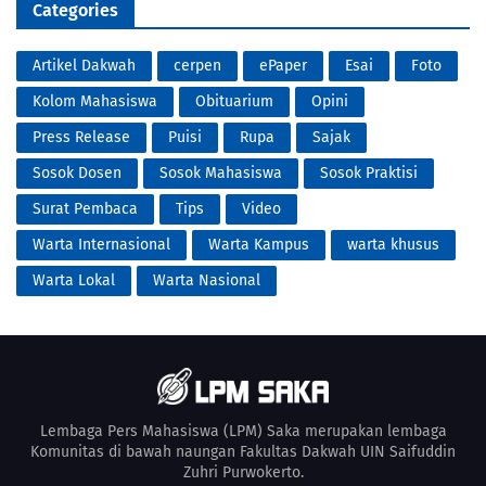
Categories
Artikel Dakwah
cerpen
ePaper
Esai
Foto
Kolom Mahasiswa
Obituarium
Opini
Press Release
Puisi
Rupa
Sajak
Sosok Dosen
Sosok Mahasiswa
Sosok Praktisi
Surat Pembaca
Tips
Video
Warta Internasional
Warta Kampus
warta khusus
Warta Lokal
Warta Nasional
Lembaga Pers Mahasiswa (LPM) Saka merupakan lembaga
Komunitas di bawah naungan Fakultas Dakwah UIN Saifuddin
Zuhri Purwokerto.