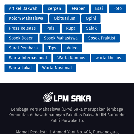
Artikel Dakwah
cerpen
ePaper
Esai
Foto
Kolom Mahasiswa
Obituarium
Opini
Press Release
Puisi
Rupa
Sajak
Sosok Dosen
Sosok Mahasiswa
Sosok Praktisi
Surat Pembaca
Tips
Video
Warta Internasional
Warta Kampus
warta khusus
Warta Lokal
Warta Nasional
Lembaga Pers Mahasiswa (LPM) Saka merupakan lembaga
Komunitas di bawah naungan Fakultas Dakwah UIN Saifuddin
Zuhri Purwokerto.
Alamat Redaksi : Jl. Ahmad Yani No. 40A, Purwanegara,