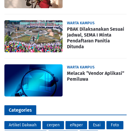
WARTA KAMPUS
PBAK Dilaksanakan Sesuai
Jadwal, SEMA I Minta
Pendaftaran Panitia
Ditunda
WARTA KAMPUS
Melacak “Vendor Aplikasi”
Pemiluwa
Categories
Artikel Dakwah
cerpen
ePaper
Esai
Foto