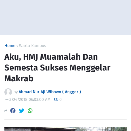
Home
Warta Kampus
Aku, HMJ Muamalah Dan
Semesta Sukses Menggelar
Makrab
by
Ahmad Nur Aji Wibowo ( Angger )
—
3/24/2018 06:03:00 AM
0