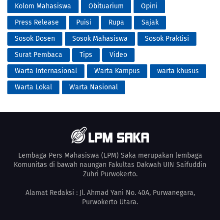
Kolom Mahasiswa
Obituarium
Opini
Press Release
Puisi
Rupa
Sajak
Sosok Dosen
Sosok Mahasiswa
Sosok Praktisi
Surat Pembaca
Tips
Video
Warta Internasional
Warta Kampus
warta khusus
Warta Lokal
Warta Nasional
Lembaga Pers Mahasiswa (LPM) Saka merupakan lembaga
Komunitas di bawah naungan Fakultas Dakwah UIN Saifuddin
Zuhri Purwokerto.
Alamat Redaksi : Jl. Ahmad Yani No. 40A, Purwanegara,
Purwokerto Utara.