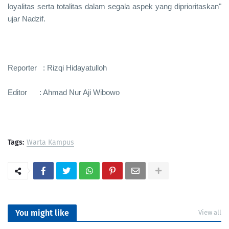
loyalitas serta totalitas dalam segala aspek yang diprioritaskan"
ujar Nadzif.
Reporter : Rizqi Hidayatulloh
Editor : Ahmad Nur Aji Wibowo
Tags:
Warta Kampus
PortalSoho
You might like
View all