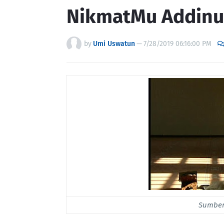
NikmatMu Addinu
by
Umi Uswatun
—
7/28/2019 06:16:00 PM
Sumber 