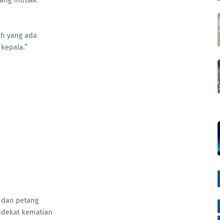
yang mutlak
ah yang ada
kepala.”
 dan petang
ndekat kematian