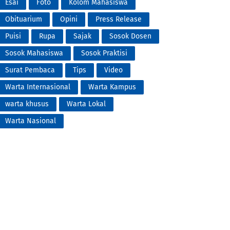
Esai
Foto
Kolom Mahasiswa
Obituarium
Opini
Press Release
Puisi
Rupa
Sajak
Sosok Dosen
Sosok Mahasiswa
Sosok Praktisi
Surat Pembaca
Tips
Video
Warta Internasional
Warta Kampus
warta khusus
Warta Lokal
Warta Nasional