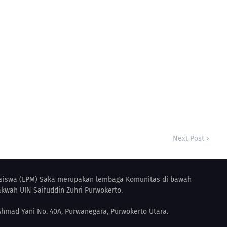
Next Post
iswa (LPM) Saka merupakan lembaga Komunitas di bawah
kwah UIN Saifuddin Zuhri Purwokerto.
 Ahmad Yani No. 40A, Purwanegara, Purwokerto Utara.