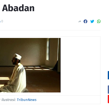
 Abadan
0
ilustrasi:
TribunNews