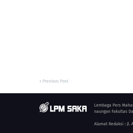
Previous Post
Lembaga Pers Mahas
naungan Fakultas Da
Alamat Redaksi : Jl.