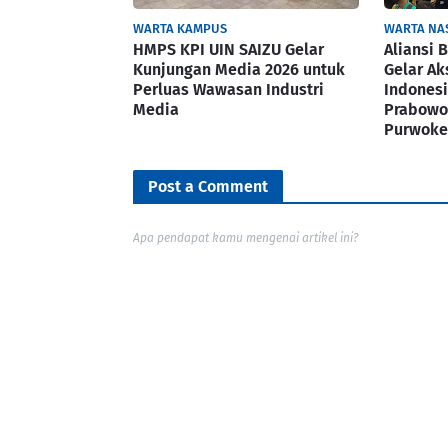
WARTA KAMPUS
WARTA NA
HMPS KPI UIN SAIZU Gelar
Aliansi
Kunjungan Media 2026 untuk
Gelar Ak
Perluas Wawasan Industri
Indonesi
Media
Prabowo
Purwoke
Post a Comment
Apa pendapat kamu mengenai artikel ini?