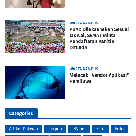
WARTA KAMPUS
PBAK Dilaksanakan Sesuai
Jadwal, SEMA I Minta
Pendaftaran Panitia
Ditunda
WARTA KAMPUS
Melacak “Vendor Aplikasi”
Pemiluwa
Categories
Artikel Dakwah
cerpen
ePaper
Esai
Foto