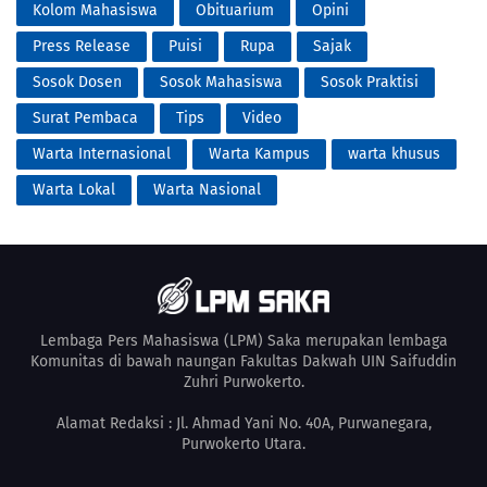
Kolom Mahasiswa
Obituarium
Opini
Press Release
Puisi
Rupa
Sajak
Sosok Dosen
Sosok Mahasiswa
Sosok Praktisi
Surat Pembaca
Tips
Video
Warta Internasional
Warta Kampus
warta khusus
Warta Lokal
Warta Nasional
Lembaga Pers Mahasiswa (LPM) Saka merupakan lembaga
Komunitas di bawah naungan Fakultas Dakwah UIN Saifuddin
Zuhri Purwokerto.
Alamat Redaksi : Jl. Ahmad Yani No. 40A, Purwanegara,
Purwokerto Utara.