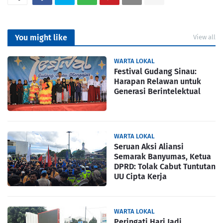
PortalSoho
You might like
View all
WARTA LOKAL
Festival Gudang Sinau:
Harapan Relawan untuk
Generasi Berintelektual
WARTA LOKAL
Seruan Aksi Aliansi
Semarak Banyumas, Ketua
DPRD: Tolak Cabut Tuntutan
UU Cipta Kerja
WARTA LOKAL
Peringati Hari Jadi