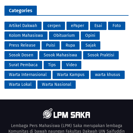
Categories
Artikel Dakwah
cerpen
ePaper
Esai
Foto
Kolom Mahasiswa
Obituarium
Opini
Press Release
Puisi
Rupa
Sajak
Sosok Dosen
Sosok Mahasiswa
Sosok Praktisi
Surat Pembaca
Tips
Video
Warta Internasional
Warta Kampus
warta khusus
Warta Lokal
Warta Nasional
Lembaga Pers Mahasiswa (LPM) Saka merupakan lembaga
Komunitas di bawah naungan Fakultas Dakwah UIN Saifuddin