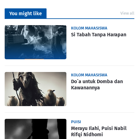
You might like
View all
KOLOM MAHASISWA
Si Tabah Tanpa Harapan
KOLOM MAHASISWA
Do`a untuk Domba dan
Kawanannya
PUISI
Merayu Ilahi, Puisi Nabil
Rifqi Nidhomi