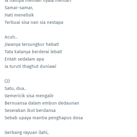
Ia hampa memaki nyala mentari
Samar-samar,
Hati menelisik
Terbuai sisa nan sia nestapa
Acuh..
Jiwanya tersungkur hebat!
Tata katanya berderai lebat!
Entah sedalam apa
Ia turuti thaghut duniawi
(2)
Satu, dua..
Gemericik sisa mengalir
Bernuansa dalam embun dedaunan
Seserakan ikut berdansa
Sebab upaya mantra penghapus dosa
Gerbang rayuan ilahi,