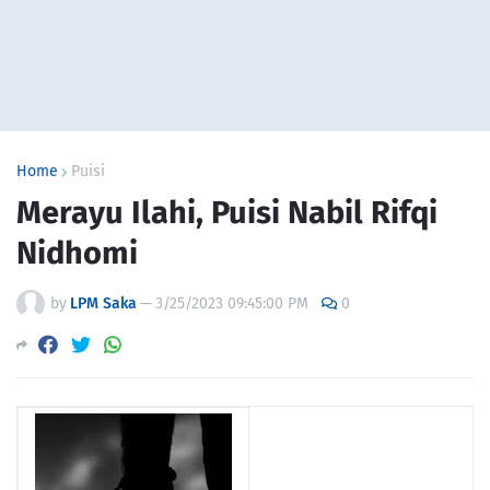
Home
Puisi
Merayu Ilahi, Puisi Nabil Rifqi
Nidhomi
by
LPM Saka
—
3/25/2023 09:45:00 PM
0