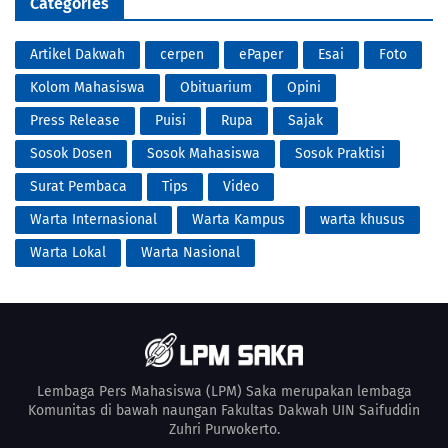
Categories
Artikel Dakwah
cerpen
ePaper
Esai
Foto
Kolom Mahasiswa
Obituarium
Opini
Press Release
Puisi
Rupa
Sajak
Sosok Dosen
Sosok Mahasiswa
Sosok Praktisi
Surat Pembaca
Tips
Video
Warta Internasional
Warta Kampus
warta khusus
Warta Lokal
Warta Nasional
Lembaga Pers Mahasiswa (LPM) Saka merupakan lembaga
Komunitas di bawah naungan Fakultas Dakwah UIN Saifuddin
Zuhri Purwokerto.