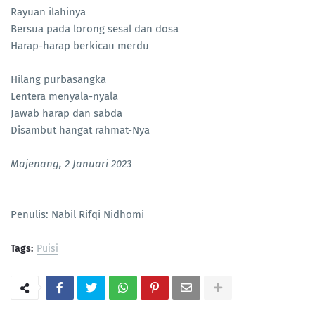
Rayuan ilahinya
Bersua pada lorong sesal dan dosa
Harap-harap berkicau merdu
Hilang purbasangka
Lentera menyala-nyala
Jawab harap dan sabda
Disambut hangat rahmat-Nya
Majenang, 2 Januari 2023
Penulis: Nabil Rifqi Nidhomi
Tags:
Puisi
PortalSoho