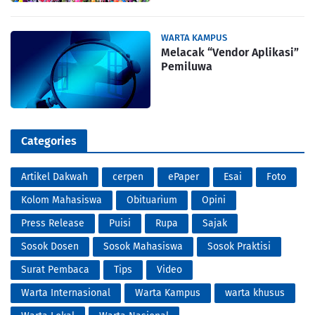
WARTA KAMPUS
Melacak “Vendor Aplikasi”
Pemiluwa
Categories
Artikel Dakwah
cerpen
ePaper
Esai
Foto
Kolom Mahasiswa
Obituarium
Opini
Press Release
Puisi
Rupa
Sajak
Sosok Dosen
Sosok Mahasiswa
Sosok Praktisi
Surat Pembaca
Tips
Video
Warta Internasional
Warta Kampus
warta khusus