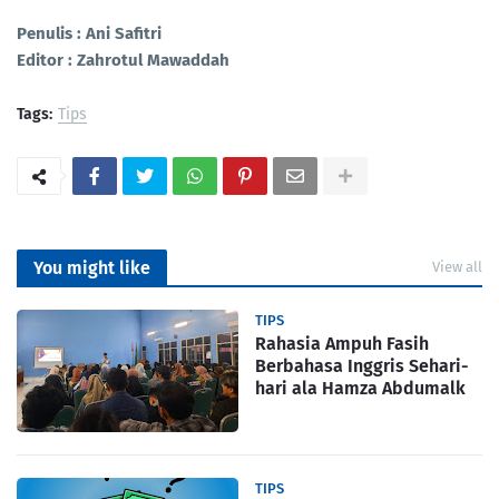
Penulis : Ani Safitri
Editor : Zahrotul Mawaddah
Tags:
Tips
PortalSoho
You might like
View all
TIPS
Rahasia Ampuh Fasih
Berbahasa Inggris Sehari-
hari ala Hamza Abdumalk
TIPS