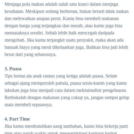
Menjaga pola makan adalah salah satu kunci dalam menjaga
kesahatan. Meskipun sedang berhemat, bukan berarti tidak makan
dan melewatkan asupan perut. Kamu bisa membeli makanan
dengan harga yang terjangkau dan murah, atau kamu juga bisa
memasaknya sendiri. Sebab lebih baik mencegah daripada
mengobati. Jika kamu terjangkit suatu penyakit, maka akan ada
banuak biaya yang mesti dikeluarkan juga. Bahkan bisa jadi lebih
besar dari yang seharusnya.
3. Puasa
Tips hemat ala anak rantau yang ketiga adalah puasa. Selain
sebagai ajang memperoleh pahala, puasa senin-kamis yang kamu
lakukan juga bisa menjadi cara dalam mekinimalisir pengeluaran.
Berbukalah dengan makanan yang cukup ya, jangan sampai gelap
mata membeli sepuasnya.
4. Part Time
Jika kamu membutuhkan uang tambahan, kamu bisa bekerja parti
time atau paruh waktu untuk mengantisipasi kantong kering.